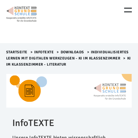
M
e
n
ü
Ü
b
e
r
STARTSEITE
>​
INFOTEXTE
>​
DOWNLOADS
>​
INDIVIDUALISIERTES
s
LERNEN MIT DIGITALEN WERKZEUGEN - KI IM KLASSENZIMMER
>​
KI
p
IM KLASSENZIMMER - LITERATUR
r
i
n
g
e
n
InfoTEXTE
Unsere InfoTEXTE bieten wissenschaftlich