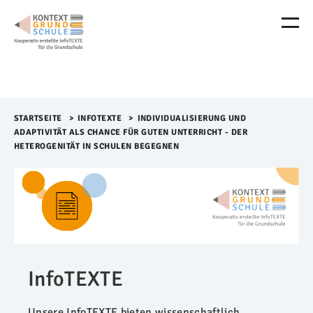
M
e
n
ü
Ü
b
e
r
STARTSEITE
>​
INFOTEXTE
>​
INDIVIDUALISIERUNG UND
s
ADAPTIVITÄT ALS CHANCE FÜR GUTEN UNTERRICHT - DER
p
HETEROGENITÄT IN SCHULEN BEGEGNEN
r
i
n
g
e
n
InfoTEXTE
Unsere InfoTEXTE bieten wissenschaftlich