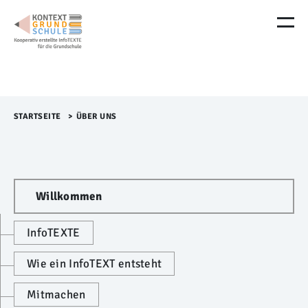
M
e
n
ü
Ü
b
e
r
STARTSEITE
>​
ÜBER UNS
s
p
r
i
n
Willkommen
g
e
n
InfoTEXTE
Wie ein InfoTEXT entsteht
Mitmachen